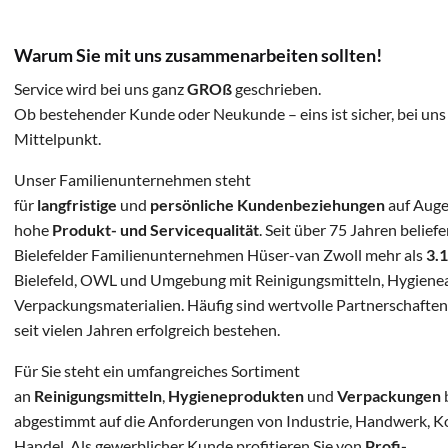
Warum Sie mit uns zusammenarbeiten
sollten!
Service wird bei uns ganz
GROß
geschrieben.
Ob bestehender Kunde oder Neukunde – eins ist sicher, bei uns 
Mittelpunkt.
Unser Familienunternehmen steht
für
langfristige
und
persönliche
Kundenbeziehungen
auf Auge
hohe
Produkt- und Servicequalität
. Seit über 75 Jahren belief
Bielefelder Familienunternehmen Hüser-van Zwoll mehr als
3.
Bielefeld, OWL und Umgebung mit Reinigungsmitteln, Hygienea
Verpackungsmaterialien. Häufig sind wertvolle Partnerschaften 
seit vielen Jahren erfolgreich bestehen.
Für Sie steht ein umfangreiches Sortiment
an
Reinigungsmitteln
,
Hygieneprodukten
und
Verpackungen
b
abgestimmt auf die Anforderungen von Industrie, Handwerk,
Handel. Als gewerblicher Kunde profitieren Sie von
Profi-